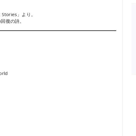
 Stories」より。
の回復の詩。
orld