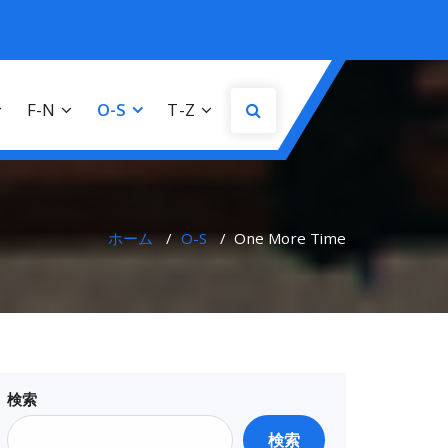
F-N
O-S
T-Z
ホーム
/
O-S
/
One More Time
検索
検索