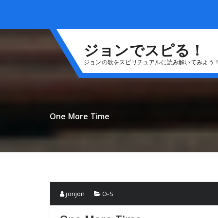
コ
ン
テ
ン
ジョンでスピる！
ツ
へ
ジョンの歌をスピリチュアルに読み解いてみよう
ス
キ
ッ
プ
One More Time
jonjon
O-S