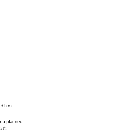
nd him
you planned
った