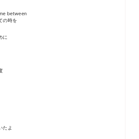
come between
ての時を
めに
度
いたよ