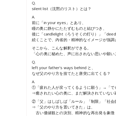
Q.
silent list（沈黙のリスト）とは？
A.
前に「in your eyes」とあり、
瞳の奥に静かにたたずむものと結びつき、
後に「candlelight（ろうそくの灯り）」「de
続くことで、内省的・精神的なイメージが強調
そこから、こんな解釈ができる。
「心の奥に秘めた、声に出されない思いや願い
Q.
left your father’s ways behind と、
なぜ父のやり方を捨てたと唐突に出てくる？
A.
①「疲れた人が戻ってくるように願う」→「で
⇒癒されたい心の奥に、まだ解決されていない
②「父」はしばしば「ルール」「制限」「社会
⇒「父のやり方を置いてきた」は、
古い価値観との決別、精神的な再出発を象徴