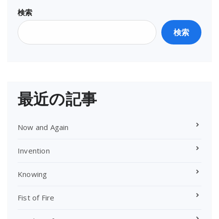
検索
検索
最近の記事
Now and Again
Invention
Knowing
Fist of Fire