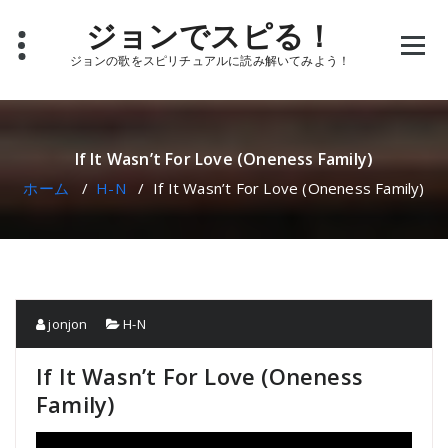
コ
ジョンでスピる！
ン
テ
ジョンの歌をスピリチュアルに読み解いてみよう！
ン
ツ
へ
ス
キ
If It Wasn’t For Love (Oneness Family)
ッ
ホーム
/
H-N
/
If It Wasn’t For Love (Oneness Family)
プ
jonjon
H-N
If It Wasn’t For Love (Oneness
Family)